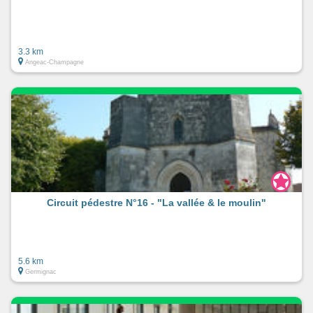
3.3 km
Angeac-Champagne
Circuit pédestre N°16 - "La vallée & le moulin"
5.6 km
Germignac