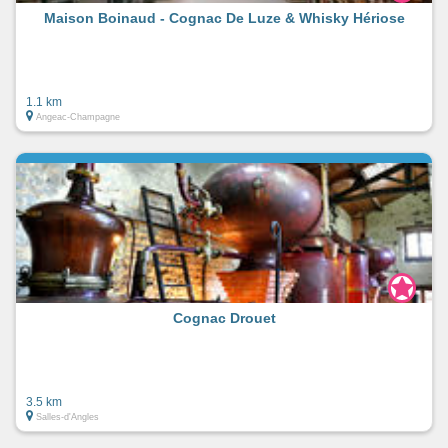
Maison Boinaud - Cognac De Luze & Whisky Hériose
1.1 km
Angeac-Champagne
Cognac Drouet
3.5 km
Salles-d'Angles