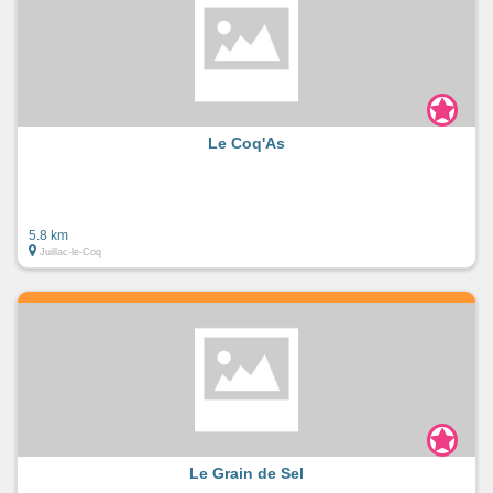
Le Coq'As
5.8 km
Juillac-le-Coq
Le Grain de Sel