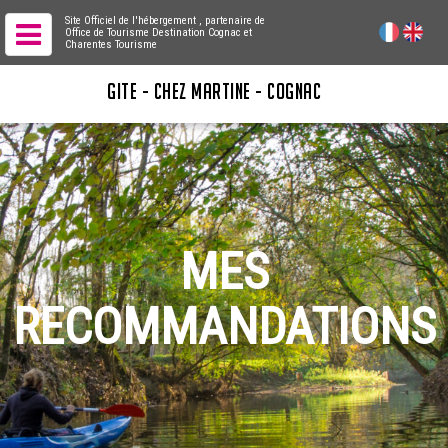
Site Officiel de l'hébergement
, partenaire de
Office de Tourisme Destination Cognac
et
Charentes Tourisme
GITE - CHEZ MARTINE - COGNAC
MES
RECOMMANDATIONS