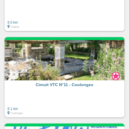
8.0 km
Cognac
Circuit VTC N°11 - Coulonges
8.1 km
Coulonges